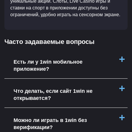
уникальные акции. Слоты, Live Casino игры и
ставки на спорт в приложении доступны без
ограничений, удобно играть на сенсорном экране.
Часто задаваемые вопросы
Есть ли у 1win мобильное
приложение?
Что делать, если сайт 1win не
открывается?
Можно ли играть в 1win без
верификации?