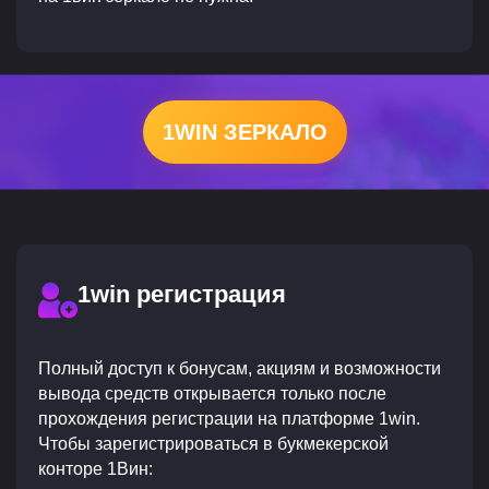
1WIN ЗЕРКАЛО
1win регистрация
Полный доступ к бонусам, акциям и возможности
вывода средств открывается только после
прохождения регистрации на платформе 1win.
Чтобы зарегистрироваться в букмекерской
конторе 1Вин: