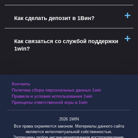
Как сделать депозит в 1Вин?
Как связаться со службой поддержки
1win?
Контакты
Политика сбора персональных данных 1win
Правила и условия использования 1win
Принципы ответственной игры в 1win
2026 1WIN
Все права охраняются законом. Материалы данного сайта
являются интеллектуальной собственностью.
Запрещены любое несанкционированное воспроизведение,