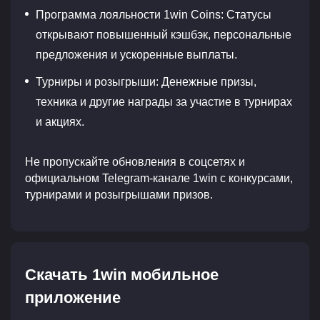
Программа лояльности 1win Coins: Статусы
открывают повышенный кэшбэк, персональные
предложения и ускоренные выплаты.
Турниры и розыгрыши: Денежные призы,
техника и другие награды за участие в турнирах
и акциях.
Не пропускайте обновления в соцсетях и
официальном Telegram-канале 1win с конкурсами,
турнирами и розыгрышами призов.
Скачать 1win мобильное
приложение