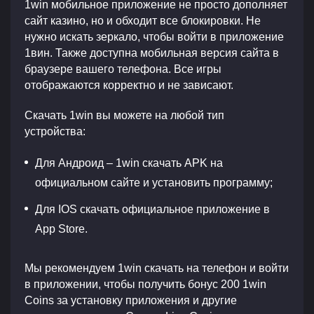
1win мобильное приложение не просто дополняет
сайт казино, но и обходит все блокировки. Не
нужно искать зеркало, чтобы войти в приложение
1вин. Также доступна мобильная версия сайта в
браузере вашего телефона. Все игры
отображаются корректно и не зависают.
Скачать 1win вы можете на любой тип
устройства:
Для Андроид – 1win скачать APK на
официальном сайте и установить программу;
Для IOS скачать официальное приложение в
App Store.
Мы рекомендуем 1win скачать на телефон и войти
в приложении, чтобы получить бонус 200 1win
Coins за установку приложения и другие