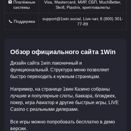
🏦 Платёжные
Visa, Mastercard, МИР, СБП, MuchBetter,
системы
Skrill, Piastrix, криптовалюты
support@1win.social, Live-чат, 8 (800) 301-
📞 Поддержка
77-89
Обзор официального сайта 1Win
Дизайн сайта 1win лаконичный и
функциональный. Структура меню позволяет
быстро переходить к нужным страницам.
Например, на странице 1вин Казино собраны
лучшие и популярные слоты, баккара, блэкджек,
покер, игра Авиатор и другие быстрые игры, LIVE
Casino с реальными дилерами.
Все игры можно попробовать бесплатно в демо
версии.