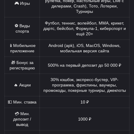
рулетка, покер, настольные игры, Live с
🎮 Игры
дилерами, Crash), Тото, Лотереи,
Турниры
Футбол, теннис, волейбол, MMA, крикет,
⚽ Виды
дартс, бейсбол, Формула-1, киберспорт и
спорта
ещё 20+
📱Мобильное
Android (apk), iOS, MacOS, Windows,
приложение
мобильная версия сайта
🎁 Бонус за
500% на первый депозит до 50 000 ₽
регистрацию
30% кэшбэк, экспресс-бустер, VIP-
🔥 Акции
программа, фриспины, ваучеры,
промокоды, покерные турниры, джекпоты
💵 Мин. ставка
10 ₽
💳 Мин.
депозит /
1000 ₽
вывод