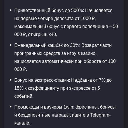
Приветственный бонус до 500%: Начисляется
на первые четыре депозита от 1000 ₽,
максимальный бонус с первого пополнения – 50
000 ₽, отыгрыш x40.
Еженедельный кэшбэк до 30%: Возврат части
проигранных средств за игру в казино,
начисляется автоматически при обороте от 100
000 ₽.
Бонус на экспресс-ставки: Надбавка от 7% до
15% к коэффициенту при экспрессе от 5
событий.
Промокоды и ваучеры 1win: фриспины, бонусы
и бездепозитные награды, ищите в Telegram-
канале.