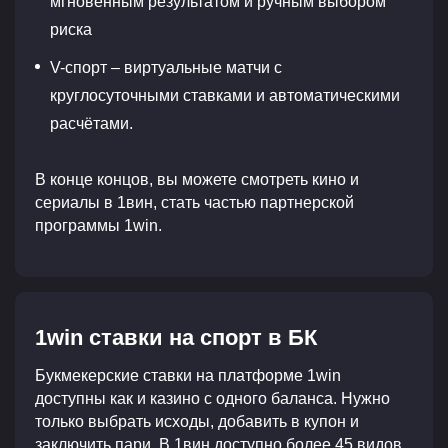
мгновенным результатом и ручным выбором
риска
V-спорт – виртуальные матчи с
круглосуточными ставками и автоматическими
расчётами.
В конце концов, вы можете смотреть кино и
сериалы в 1вин, стать частью партнерской
программы 1win.
1win ставки на спорт в БК
Букмекерские ставки на платформе 1win
доступны как и казино с одного баланса. Нужно
только выбрать исходы, добавить в купон и
заключить пари. В 1вин доступно более 45 видов