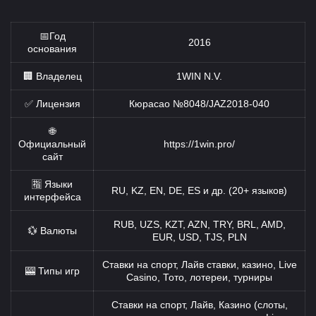
📅Год
2016
основания
🏢 Владелец
1WIN N.V.
✅ Лицензия
Кюрасао №8048/JAZ2018-040
🌐
Официальный
https://1win.pro/
сайт
🈯 Языки
RU, KZ, EN, DE, ES и др. (20+ языков)
интерфейса
RUB, UZS, KZT, AZN, TRY, BRL, AMD,
💱 Валюты
EUR, USD, TJS, PLN
Ставки на спорт, Лайв ставки, казино, Live
🎰 Типы игр
Casino, Тото, лотереи, турниры
Ставки на спорт, Лайв, Казино (слоты,