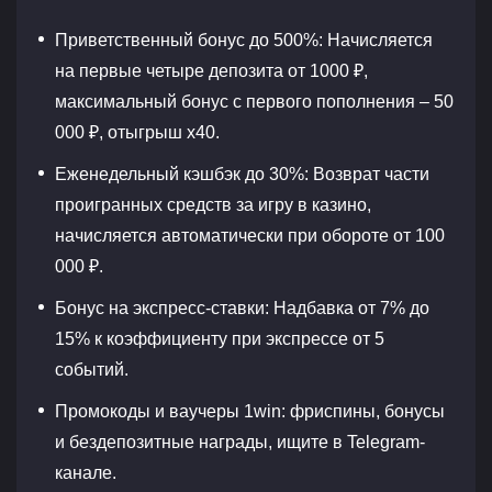
Приветственный бонус до 500%: Начисляется
на первые четыре депозита от 1000 ₽,
максимальный бонус с первого пополнения – 50
000 ₽, отыгрыш x40.
Еженедельный кэшбэк до 30%: Возврат части
проигранных средств за игру в казино,
начисляется автоматически при обороте от 100
000 ₽.
Бонус на экспресс-ставки: Надбавка от 7% до
15% к коэффициенту при экспрессе от 5
событий.
Промокоды и ваучеры 1win: фриспины, бонусы
и бездепозитные награды, ищите в Telegram-
канале.