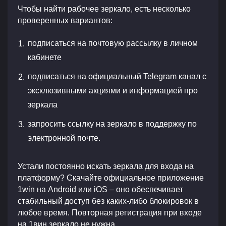
Чтобы найти рабочее зеркало, есть несколько
проверенных вариантов:
подписаться на почтовую рассылку в личном
кабинете
подписаться на официальный Telegram канал с
эксклюзивными акциями и информацией про
зеркала
запросить ссылку на зеркало в поддержку по
электронной почте.
Устали постоянно искать зеркала для входа на
платформу? Скачайте официальное приложение
1win на Android или iOS – оно обеспечивает
стабильный доступ без каких-либо блокировок в
любое время. Повторная регистрация при входе
на 1вин зеркало не нужна.