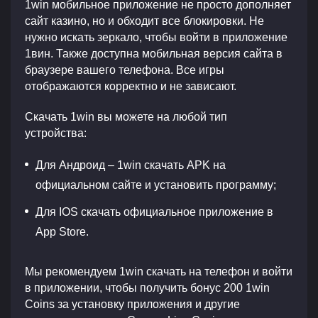
1win мобильное приложение не просто дополняет
сайт казино, но и обходит все блокировки. Не
нужно искать зеркало, чтобы войти в приложение
1вин. Также доступна мобильная версия сайта в
браузере вашего телефона. Все игры
отображаются корректно и не зависают.
Скачать 1win вы можете на любой тип
устройства:
Для Андроид – 1win скачать APK на
официальном сайте и установить программу;
Для IOS скачать официальное приложение в
App Store.
Мы рекомендуем 1win скачать на телефон и войти
в приложении, чтобы получить бонус 200 1win
Coins за установку приложения и другие