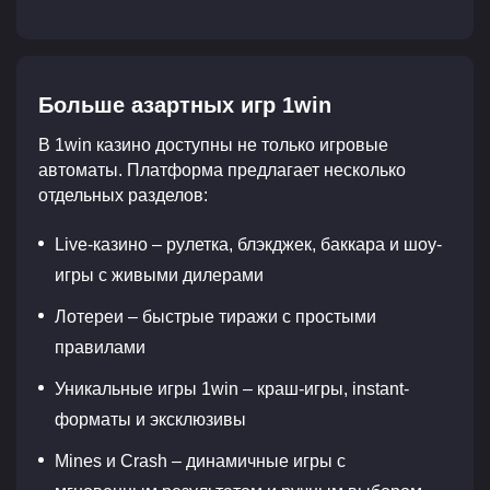
Больше азартных игр 1win
В 1win казино доступны не только игровые
автоматы. Платформа предлагает несколько
отдельных разделов:
Live-казино – рулетка, блэкджек, баккара и шоу-
игры с живыми дилерами
Лотереи – быстрые тиражи с простыми
правилами
Уникальные игры 1win – краш-игры, instant-
форматы и эксклюзивы
Mines и Crash – динамичные игры с