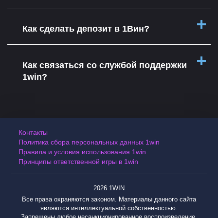
Как сделать депозит в 1Вин?
Как связаться со службой поддержки
1win?
Контакты
Политика сбора персональных данных 1win
Правила и условия использования 1win
Принципы ответственной игры в 1win
2026 1WIN
Все права охраняются законом. Материалы данного сайта
являются интеллектуальной собственностью.
Запрещены любое несанкционированное воспроизведение,