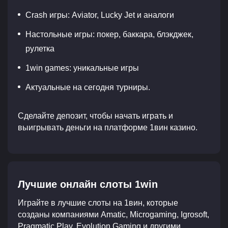
Crash игры: Aviator, Lucky Jet и аналоги
Настольные игры: покер, баккара, блэкджек,
рулетка
1win games: уникальные игры
Актуальные на сегодня турниры.
Сделайте депозит, чтобы начать играть и
выигрывать деньги на платформе 1вин казино.
Лучшие онлайн слоты 1win
Играйте в лучшие слоты на 1вин, которые
созданы компаниями Amatic, Microgaming, Igrosoft,
Pragmatic Play, Evolution Gaming и другими