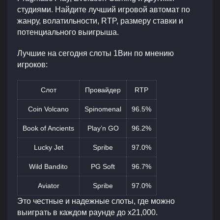
студиями. Найдите лучший игровой автомат по
жанру, волатильности, RTP, размеру ставки и
потенциального выигрыша.
Лучшие на сегодня слоты 1Вин по мнению
игроков:
Слот
Провайдер
RTP
Coin Volcano
Spinomenal
96.5%
Book of Ancients
Play’n GO
96.2%
Lucky Jet
Spribe
97.0%
Wild Bandito
PG Soft
96.7%
Aviator
Spribe
97.0%
Это честные и надежные слоты, где можно
выиграть в каждом раунде до x21,000.